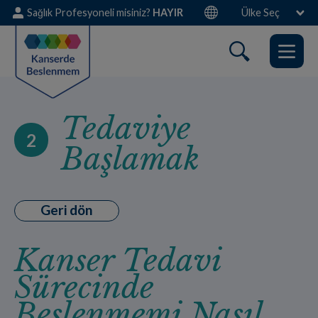
Skip
Sağlık Profesyoneli misiniz?
HAYIR
Ülke Seç
to
main
content
Tedaviye
2
Başlamak
Geri dön
Kanser Tedavi
Sürecinde
Beslenmemi Nasıl