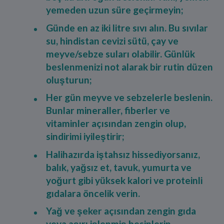
yemeden uzun süre geçirmeyin;
Günde en az iki litre sıvı alın. Bu sıvılar
su, hindistan cevizi sütü, çay ve
meyve/sebze suları olabilir. Günlük
beslenmenizi not alarak bir rutin düzen
oluşturun;
Her gün meyve ve sebzelerle beslenin.
Bunlar mineraller, fiberler ve
vitaminler açısından zengin olup,
sindirimi iyileştirir;
Halihazırda iştahsız hissediyorsanız,
balık, yağsız et, tavuk, yumurta ve
yoğurt gibi yüksek kalori ve proteinli
gıdalara öncelik verin.
Yağ ve şeker açısından zengin gıda
veya aşırı işlenmiş besinlerin