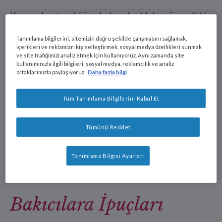
Kanser hastası birine bakmak oldukça önemli bir
görevdir. Tedavileri boyunca bu hastanın
Tanımlama bilgilerini; sitemizin doğru şekilde çalışmasını sağlamak,
yardımcısı ve yol arkadaşı olacaksınız. Hiçbir
içerikleri ve reklamları kişiselleştirmek, sosyal medya özellikleri sunmak
günün bir diğerinin aynısı olmayacağını kabul
ve site trafiğimizi analiz etmek için kullanıyoruz. Aynı zamanda site
kullanımınızla ilgili bilgileri; sosyal medya, reklamcılık ve analiz
etmek gereklidir. Bazı günler nispeten kolay
ortaklarımızla paylaşıyoruz.
Daha fazla bilgi
olsa da çoğu gün zor geçecektir. Buna karşılık,
hastanın kendine güvenini yerine getirmek
Tüm Tanımlama Bilgilerini Kabul Et
adına, daima uyanık ve duygusal açıdan güçlü
olmaya çalışmalısınız. Nestlé Health Science, bu
Tümünü Reddet
görevinizde size yardımcı olmak ve sizi
desteklemek üzere sunduğu faydalı ve önemli
bilgilerle yanınızdadır.
Tanımlama Bilgisi Ayarları
Bakıcılara İpuçları