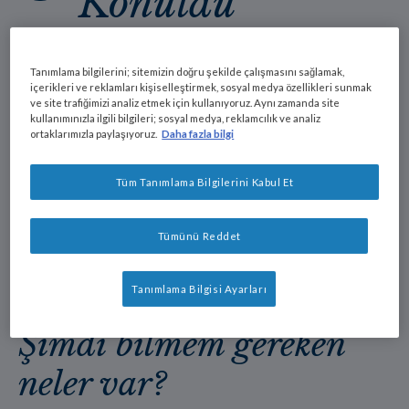
Konuldu
Kanser teşhisiyle karşı karşıya kalmak asla
Tanımlama bilgilerini; sitemizin doğru şekilde çalışmasını sağlamak,
kolay değildir. Düşünceler, soru işaretleri ve
içerikleri ve reklamları kişiselleştirmek, sosyal medya özellikleri sunmak
ve site trafiğimizi analiz etmek için kullanıyoruz. Aynı zamanda site
duygular bunaltıcı olabilir. Ancak bu noktada, bu
kullanımınızla ilgili bilgileri; sosyal medya, reklamcılık ve analiz
ortaklarımızla paylaşıyoruz.
Daha fazla bilgi
zorlu süreçte hayat kalitenizi iyileştirmek için
yapabileceğiniz pek çok şey olduğunu
bilmelisiniz. Nestlé Health Science bu nedenle
Tüm Tanımlama Bilgilerini Kabul Et
size yardım etmek ve destek olmak üzere
mümkün olduğu kadar çok bilgi ve ipucunu
Tümünü Reddet
derledi.
Tanımlama Bilgisi Ayarları
Şimdi bilmem gereken
neler var?