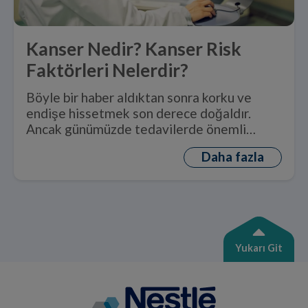
Kanser Nedir? Kanser Risk
Faktörleri Nelerdir?
Böyle bir haber aldıktan sonra korku ve
endişe hissetmek son derece doğaldır.
Ancak günümüzde tedavilerde önemli
ilerlemeler kaydedilmiştir ve erken teşhis
Daha fazla
ile iyileşme şansı büyük ölçüde
1
artmaktadır.
Yukarı Git