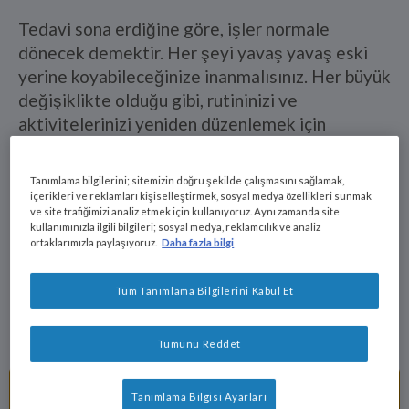
Tedavi sona erdiğine göre, işler normale
dönecek demektir. Her şeyi yavaş yavaş eski
yerine koyabileceğinize inanmalısınız. Her büyük
değişiklikte olduğu gibi, rutininizi ve
aktivitelerinizi yeniden düzenlemek için
desteğe ve bilgiye ihtiyacınız olacak. Bu
noktada, şu an için oldukça faydalı olabilecek
Tanımlama bilgilerini; sitemizin doğru şekilde çalışmasını sağlamak,
bazı özel içerikleri sizin için seçtik.
içerikleri ve reklamları kişiselleştirmek, sosyal medya özellikleri sunmak
ve site trafiğimizi analiz etmek için kullanıyoruz. Aynı zamanda site
kullanımınızla ilgili bilgileri; sosyal medya, reklamcılık ve analiz
ortaklarımızla paylaşıyoruz.
Daha fazla bilgi
Tedaviyi bitirdikten
Tüm Tanımlama Bilgilerini Kabul Et
sonra ne yapmalıyım?
Tümünü Reddet
Sağlıklı bir yaşam tarzı ile
Tanımlama Bilgisi Ayarları