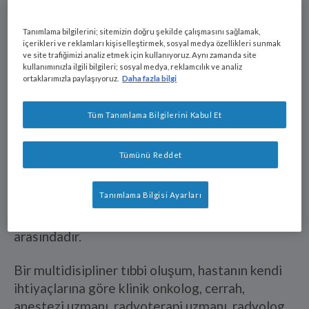
elde edilebilir. Bakım planının başarılı olması için
hastalığın kendi yönlerini olduğu kadar
Tanımlama bilgilerini; sitemizin doğru şekilde çalışmasını sağlamak,
hastaların biyolojik, psikolojik ve sosyal
içerikleri ve reklamları kişiselleştirmek, sosyal medya özellikleri sunmak
şartlarını da göz önünde bulundurması gerekir.
ve site trafiğimizi analiz etmek için kullanıyoruz. Aynı zamanda site
kullanımınızla ilgili bilgileri; sosyal medya, reklamcılık ve analiz
ortaklarımızla paylaşıyoruz.
Daha fazla bilgi
Son zamanlarda yapılan çalışmalar,
multidisipliner bir ekibin olmasının tedaviye
Tüm Tanımlama Bilgilerini Kabul Et
uyumu, semptom kontrolünü ve kanserin
önlenmesini iyileştirdiğini göstermiştir. Buna ek
Tümünü Reddet
olarak, farklı bakım perspektiflerinin bir araya
gelmesinin muayene ve karmaşık tedavi
Tanımlama Bilgisi Ayarları
süreçlerini kısalttığı, böylelikle hastaların hayat
kalitesini iyileştirdiği varılan sonuçlar
arasındadır.
Bir multidisipliner tıbbi oluşum, hastanın kendi
ihtiyaçlarına göre klinik onkolog, cerrah,
anestezi uzmanı, radyoterapi uzmanı, radyolog,