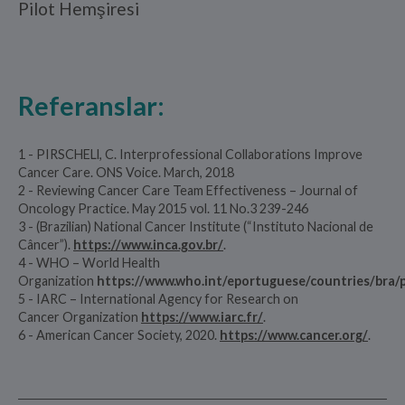
Pilot Hemşiresi
Referanslar:
1 - PIRSCHELl, C. Interprofessional Collaborations Improve
Cancer Care. ONS Voice. March, 2018
2 - Reviewing Cancer Care Team Effectiveness – Journal of
Oncology Practice. May 2015 vol. 11 No.3 239-246
3 - (Brazilian) National Cancer Institute (“Instituto Nacional de
Câncer”).
https://www.inca.gov.br/
.
4 - WHO – World Health
Organization
https://www.who.int/eportuguese/countries/bra/
5 - IARC – International Agency for Research on
Cancer Organization
https://www.iarc.fr/
.
6 - American Cancer Society, 2020.
https://www.cancer.org/
.