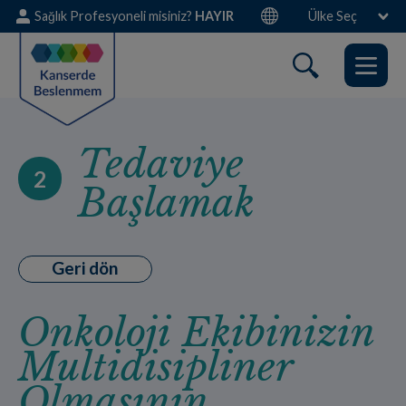
Skip
Sağlık Profesyoneli misiniz?
HAYIR
Ülke Seç
to
main
content
Tedaviye
2
Başlamak
Geri dön
Onkoloji Ekibinizin
Multidisipliner
Olmasının