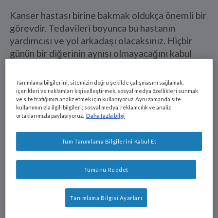
Kanser hastası birine bakmak oldukça önemli bir
görevdir. Tedavileri boyunca bu hastanın
yardımcısı ve yol arkadaşı olacaksınız. Hiçbir
günün bir diğerinin aynısı olmayacağını kabul
etmek gereklidir. Bazı günler nispeten kolay
olsa da çoğu gün zor geçecektir. Buna karşılık,
Tanımlama bilgilerini; sitemizin doğru şekilde çalışmasını sağlamak,
hastanın kendine güvenini yerine getirmek
içerikleri ve reklamları kişiselleştirmek, sosyal medya özellikleri sunmak
ve site trafiğimizi analiz etmek için kullanıyoruz. Aynı zamanda site
adına, daima uyanık ve duygusal açıdan güçlü
kullanımınızla ilgili bilgileri; sosyal medya, reklamcılık ve analiz
olmaya çalışmalısınız. Nestlé Health Science, bu
ortaklarımızla paylaşıyoruz.
Daha fazla bilgi
görevinizde size yardımcı olmak ve sizi
desteklemek üzere sunduğu faydalı ve önemli
Tüm Tanımlama Bilgilerini Kabul Et
bilgilerle yanınızdadır.
Tümünü Reddet
Bakıcılara İpuçları
Tanımlama Bilgisi Ayarları