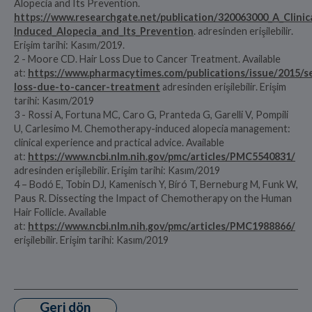
Alopecia and Its Prevention.
https://www.researchgate.net/publication/320063000_A_Clini
Induced_Alopecia_and_Its_Prevention
. adresinden erişilebilir.
Erişim tarihi: Kasım/2019.
2 - Moore CD. Hair Loss Due to Cancer Treatment. Available
at:
https://www.pharmacytimes.com/publications/issue/2015/s
loss-due-to-cancer-treatment
adresinden erişilebilir. Erişim
tarihi: Kasım/2019
3 - Rossi A, Fortuna MC, Caro G, Pranteda G, Garelli V, Pompili
U, Carlesimo M. Chemotherapy-induced alopecia management:
clinical experience and practical advice. Available
at:
https://www.ncbi.nlm.nih.gov/pmc/articles/PMC5540831/
adresinden erişilebilir. Erişim tarihi: Kasım/2019
4 – Bodó E, Tobin DJ, Kamenisch Y, Bíró T, Berneburg M, Funk W,
Paus R. Dissecting the Impact of Chemotherapy on the Human
Hair Follicle. Available
at:
https://www.ncbi.nlm.nih.gov/pmc/articles/PMC1988866/
erişilebilir. Erişim tarihi: Kasım/2019
Geri dön