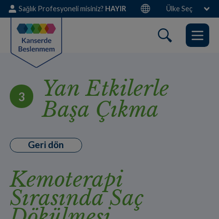
Skip
Sağlık Profesyoneli misiniz?
HAYIR
Ülke Seç
to
main
content
Yan Etkilerle
3
Başa Çıkma
Geri dön
Kemoterapi
Sırasında Saç
Dökülmesi