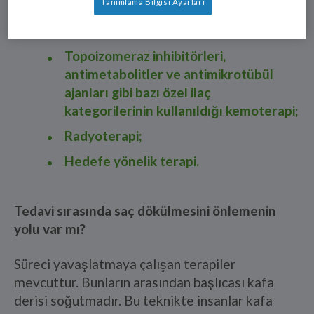
Tanımlama Bilgisi Ayarları
3
arasında aşağıdakiler yer alır:
Topoizomeraz inhibitörleri,
antimetabolitler ve antimikrotübül
ajanları gibi bazı özel ilaç
kategorilerinin kullanıldığı kemoterapi;
Radyoterapi;
Hedefe yönelik terapi.
Tedavi sırasında saç dökülmesini önlemenin
yolu var mı?
Süreci yavaşlatmaya çalışan terapiler
mevcuttur. Bunların arasından başlıcası kafa
derisi soğutmadır. Bu teknikte insanlar kafa