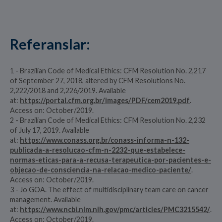
Referanslar:
1 - Brazilian Code of Medical Ethics: CFM Resolution No. 2,217
of September 27, 2018, altered by CFM Resolutions No.
2,222/2018 and 2,226/2019. Available
at:
https://portal.cfm.org.br/images/PDF/cem2019.pdf
.
Access on: October/2019.
2 - Brazilian Code of Medical Ethics: CFM Resolution No. 2,232
of July 17, 2019. Available
at:
https://www.conass.org.br/conass-informa-n-132-
publicada-a-resolucao-cfm-n-2232-que-estabelece-
normas-eticas-para-a-recusa-terapeutica-por-pacientes-e-
objecao-de-consciencia-na-relacao-medico-paciente/
.
Access on: October/2019.
3 - Jo GOA. The effect of multidisciplinary team care on cancer
management. Available
at:
https://www.ncbi.nlm.nih.gov/pmc/articles/PMC3215542/
.
Access on: October/2019.