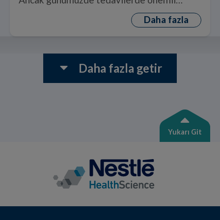
ilerlemeler kaydedilmiştir ve erken teşhis
Daha fazla
ile iyileşme şansı büyük ölçüde
1
artmaktadır.
Daha fazla getir
Yukarı Git