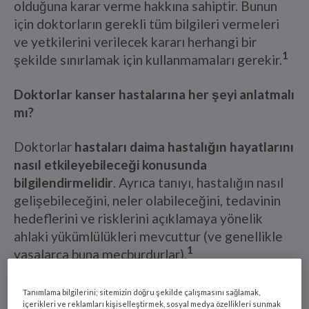
olduğuna karar verme hakkına sahiptir. Bunun
için doktorların gerekli tüm bilgileri vermeleri
ve yetkilerini verilecek kararı herhangi bir
1
şekilde sınırlamak için kullanmamaları gerekir.
Doktorlar kanser hastalarına her şeyi anlatmalı
mı?
Doktorlar
hastaları daima hastalığın hayatlarını
nasıl etkileyebileceği konusunda
bilgilendirmelidir
. Ayrıca tanıyı, hastalığın nasıl
gelişebileceğini, neler olabileceğini, tedavinin
hedeflerini ve risklerini açıklamaya yönelik
ahlaki yükümlülükleri mevcuttur (ve genellikle
1
yasalarca buna mecburdurlar).
Tanımlama bilgilerini; sitemizin doğru şekilde çalışmasını sağlamak,
İstisna -
Bilgilendirilmenin hastanın
içerikleri ve reklamları kişiselleştirmek, sosyal medya özellikleri sunmak