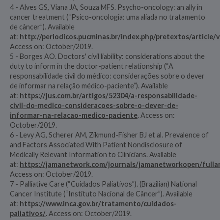
4 - Alves GS, Viana JA, Souza MFS. Psycho-oncology: an ally in
cancer treatment (“Psico-oncologia: uma aliada no tratamento
de câncer”). Available
at:
http://periodicos.pucminas.br/index.php/pretextos/article/
Access on: October/2019.
5 - Borges AO. Doctors' civil liability: considerations about the
duty to inform in the doctor-patient relationship (“A
responsabilidade civil do médico: considerações sobre o dever
de informar na relação médico-paciente”). Available
at:
https://jus.com.br/artigos/52304/a-responsabilidade-
civil-do-medico-consideracoes-sobre-o-dever-de-
informar-na-relacao-medico-paciente
. Access on:
October/2019.
6 - Levy AG, Scherer AM, Zikmund-Fisher BJ et al. Prevalence of
and Factors Associated With Patient Nondisclosure of
Medically Relevant Information to Clinicians. Available
at:
https://jamanetwork.com/journals/jamanetworkopen/fullar
Access on: October/2019.
7 - Palliative Care (“Cuidados Paliativos”). (Brazilian) National
Cancer Institute (“Instituto Nacional de Câncer”). Available
at:
https://www.inca.gov.br/tratamento/cuidados-
paliativos/
. Access on: October/2019.