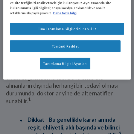
sağlık koşullarına zarar veren
ve site trafiğimizi analiz etmek için kullanıyoruz. Aynı zamanda site
kullanımınızla ilgili bilgileri; sosyal medya, reklamcılık ve analiz
duygusal bir etkiye neden olabileceği
ortaklarımızla paylaşıyoruz.
Daha fazla bilgi
durumlarda, hekimler özel
1, 5
temsilcileriyle konuşmalıdır.
Tüm Tanımlama Bilgilerini Kabul Et
Hastalar tedaviyi reddedebilir mi?
Tümünü Reddet
Evet, reddedebilirler
. Doktor kararlarına saygı
Tanımlama Bilgisi Ayarları
duymalı, ancak riskler ve olası sonuçlar hakkında
onları bilgilendirmelidir. Daha önce ele
alınanların dışında herhangi bir tedavi olması
durumunda, doktorlar yine de alternatifler
1
sunabilir.
Dikkat -
Bu genellikle karar anında
reşit, ehliyetli, aklı başında ve bilinci
2