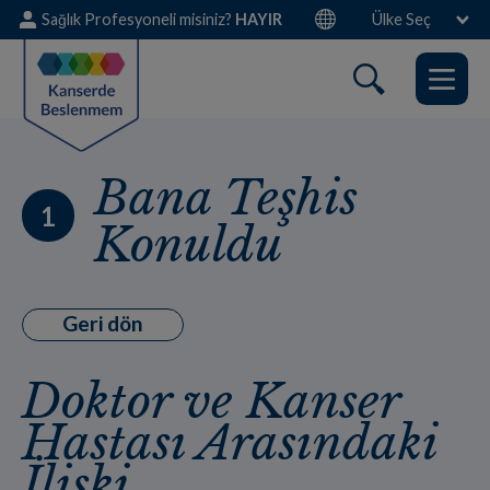
Skip
Sağlık Profesyoneli misiniz?
HAYIR
Ülke Seç
to
main
content
Bana Teşhis
1
Konuldu
Geri dön
Doktor ve Kanser
Hastası Arasındaki
İlişki